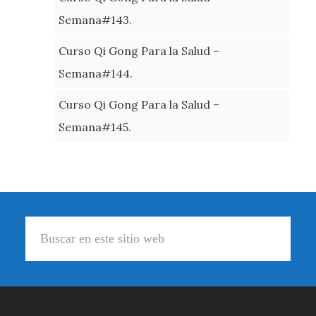
Semana#143.
Curso Qi Gong Para la Salud –
Semana#144.
Curso Qi Gong Para la Salud –
Semana#145.
Footer
Buscar
en
este
sitio