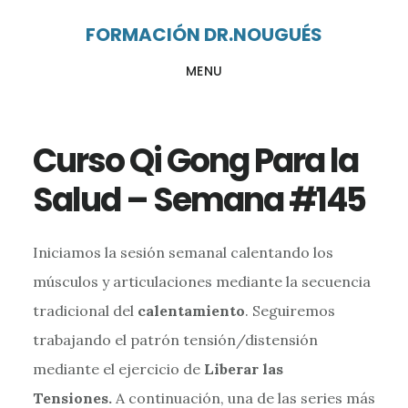
Ir
Ir
FORMACIÓN DR.NOUGUÉS
al
al
MENU
contenido
pie
principal
de
página
Curso Qi Gong Para la
Salud – Semana #145
Iniciamos la sesión semanal calentando los
músculos y articulaciones mediante la secuencia
tradicional del
calentamiento
. Seguiremos
trabajando el patrón tensión/distensión
mediante el ejercicio de
Liberar las
Tensiones.
A continuación, una de las series más