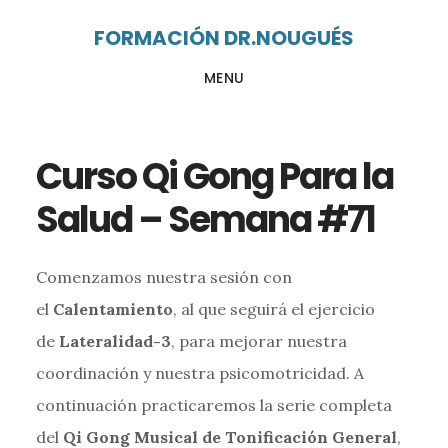
Ir
Ir
FORMACIÓN DR.NOUGUÉS
al
al
MENU
contenido
pie
principal
de
página
Curso Qi Gong Para la
Salud – Semana #71
Comenzamos nuestra sesión con
el
Calentamiento
, al que seguirá el ejercicio
de
Lateralidad-3
, para mejorar nuestra
coordinación y nuestra psicomotricidad. A
continuación practicaremos la serie completa
del
Qi Gong Musical de Tonificación General
,