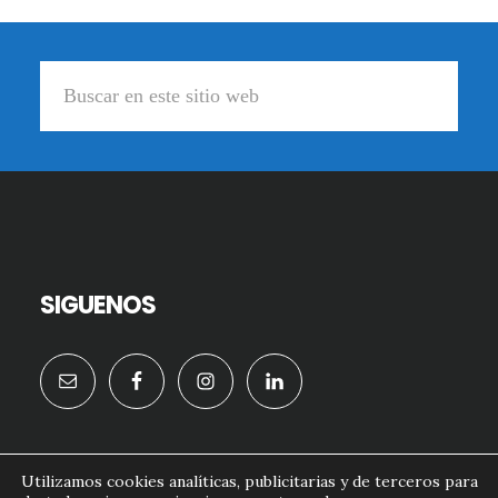
Footer
Buscar
en
este
sitio
web
SIGUENOS
Utilizamos cookies analíticas, publicitarias y de terceros para