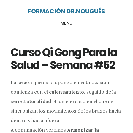
Ir
Ir
FORMACIÓN DR.NOUGUÉS
al
al
MENU
contenido
pie
principal
de
página
Curso Qi Gong Para la
Salud – Semana #52
La sesión que os propongo en esta ocasión
comienza con el
calentamiento
, seguido de la
serie
Lateralidad-4
, un ejercicio en el que se
sincronizan los movimientos de los brazos hacia
dentro y hacia afuera.
A continuación veremos
Armonizar la