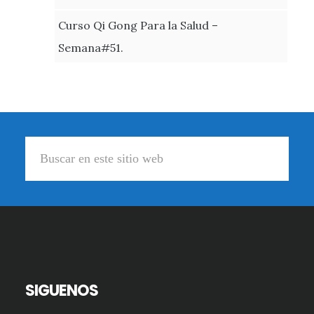
Curso Qi Gong Para la Salud –
Semana#51.
Footer
Buscar
en
este
sitio
web
SIGUENOS