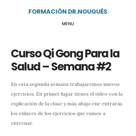
Ir
Ir
FORMACIÓN DR.NOUGUÉS
al
al
MENU
contenido
pie
principal
de
página
Curso Qi Gong Para la
Salud – Semana #2
En esta segunda semana trabajaremos nuevos
ejercicios. En primer lugar tienes el video con la
explicación de la clase y más abajo ene entrarás
los enlaces de los ejercicios que vamos a
entrenar.