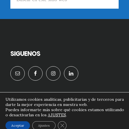
en
este
sitio
web
SIGUENOS
Utilizamos cookies analíticas, publicitarias y de terceros para
darte la mejor experiencia en nuestra web.
formacion.doctornougues.com© 2026
Puedes informarte más sobre qué cookies estamos utilizando
o desactivarlas en los
AJUSTES
.
AVISO LEGAL
POLITICA DE COOKIES
CONTACTO
CERRAR EL BANNER DE COOKI
Aceptar
Ajustes