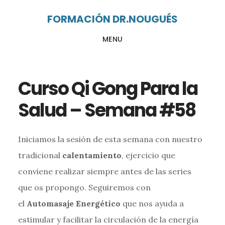
Ir
Ir
FORMACIÓN DR.NOUGUÉS
al
al
MENU
contenido
pie
principal
de
página
Curso Qi Gong Para la
Salud – Semana #58
Iniciamos la sesión de esta semana con nuestro
tradicional
calentamiento
, ejercicio que
conviene realizar siempre antes de las series
que os propongo. Seguiremos con
el
Automasaje Energético
que nos ayuda a
estimular y facilitar la circulación de la energía