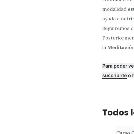
modalidad
es
ayuda a nutrir
Seguiremos c
Posteriormen
la
Meditación
Para poder ve
suscribirte
o 
Todos l
Curso Q