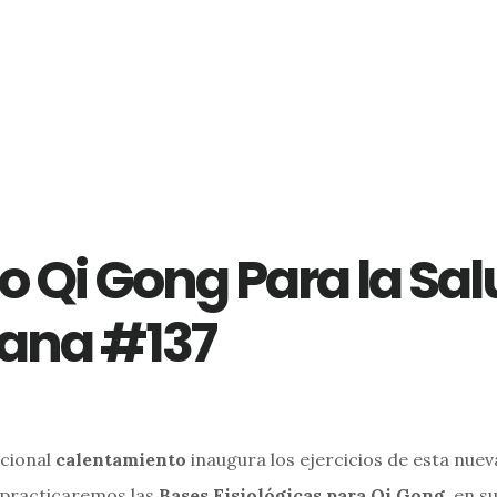
o Qi Gong Para la Sal
ana #137
icional
calentamiento
inaugura los ejercicios de esta nue
 practicaremos las
Bases Fisiológicas para Qi Gong
, en s