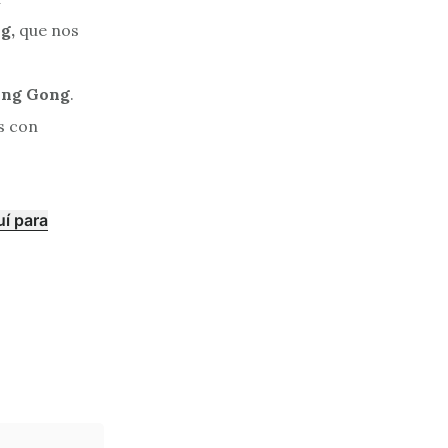
g,
que nos
ing Gong
.
os con
uí para