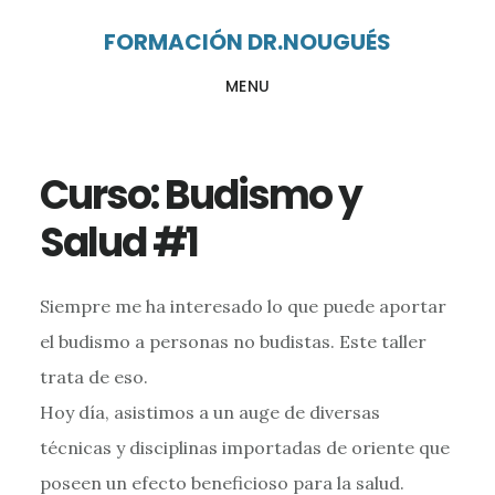
Ir
Ir
FORMACIÓN DR.NOUGUÉS
al
al
MENU
contenido
pie
principal
de
página
Curso: Budismo y
Salud #1
Siempre me ha interesado lo que puede aportar
el budismo a personas no budistas. Este taller
trata de eso.
Hoy día, asistimos a un auge de diversas
técnicas y disciplinas importadas de oriente que
poseen un efecto beneficioso para la salud.