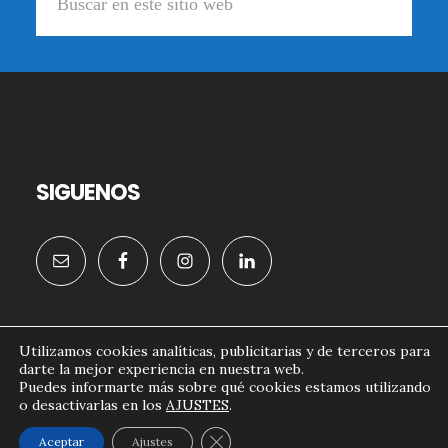
en
este
sitio
web
SIGUENOS
Utilizamos cookies analíticas, publicitarias y de terceros para
darte la mejor experiencia en nuestra web.
formacion.doctornougues.com© 2026
Puedes informarte más sobre qué cookies estamos utilizando
o desactivarlas en los
AJUSTES
.
AVISO LEGAL
POLITICA DE COOKIES
CONTACTO
CERRAR EL BANNER DE COOKI
Aceptar
Ajustes