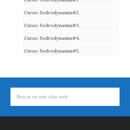
Curso: Sodrodynamia#2.
Curso: Sodrodynamia#3.
Curso: Sodrodynamia#4.
Curso: Sodrodynamia#5.
Footer
Buscar
en
este
sitio
web