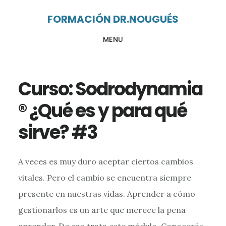
Ir
Ir
FORMACIÓN DR.NOUGUÉS
al
al
MENU
contenido
pie
principal
de
página
Curso: Sodrodynamia
® ¿Qué es y para qué
sirve? #3
A veces es muy duro aceptar ciertos cambios
vitales. Pero el cambio se encuentra siempre
presente en nuestras vidas. Aprender a cómo
gestionarlos es un arte que merece la pena
aprender. De eso trata este módulo. Conocerás,