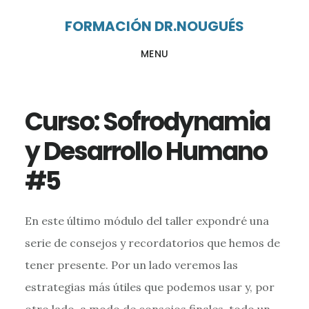
Ir
Ir
FORMACIÓN DR.NOUGUÉS
al
al
MENU
contenido
pie
principal
de
página
Curso: Sofrodynamia
y Desarrollo Humano
#5
En este último módulo del taller expondré una
serie de consejos y recordatorios que hemos de
tener presente. Por un lado veremos las
estrategias más útiles que podemos usar y, por
otro lado, a modo de consejos finales, todo un