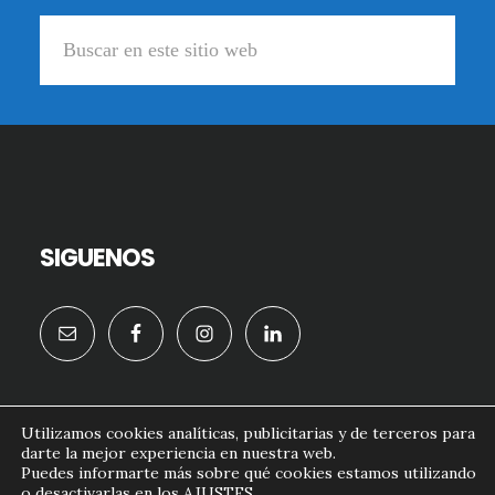
Buscar
en
este
sitio
web
SIGUENOS
Utilizamos cookies analíticas, publicitarias y de terceros para
darte la mejor experiencia en nuestra web.
formacion.doctornougues.com© 2026
Puedes informarte más sobre qué cookies estamos utilizando
o desactivarlas en los
AJUSTES
.