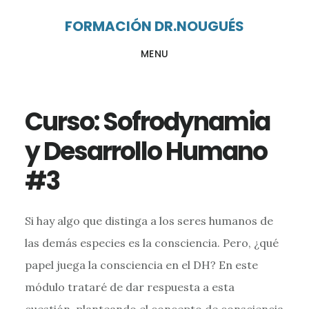
Ir
Ir
FORMACIÓN DR.NOUGUÉS
al
al
MENU
contenido
pie
principal
de
página
Curso: Sofrodynamia
y Desarrollo Humano
#3
Si hay algo que distinga a los seres humanos de
las demás especies es la consciencia. Pero, ¿qué
papel juega la consciencia en el DH? En este
módulo trataré de dar respuesta a esta
cuestión, planteando el concepto de consciencia