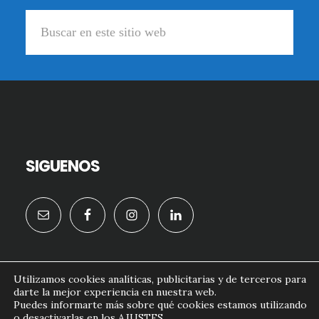
Buscar
en
este
sitio
web
SIGUENOS
Utilizamos cookies analíticas, publicitarias y de terceros para
darte la mejor experiencia en nuestra web.
formacion.doctornougues.com© 2026
Puedes informarte más sobre qué cookies estamos utilizando
o desactivarlas en los
AJUSTES
.