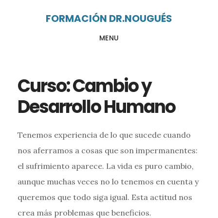
Ir
Ir
FORMACIÓN DR.NOUGUÉS
al
al
MENU
contenido
pie
principal
de
página
Curso: Cambio y
Desarrollo Humano
Tenemos experiencia de lo que sucede cuando
nos aferramos a cosas que son impermanentes:
el sufrimiento aparece. La vida es puro cambio,
aunque muchas veces no lo tenemos en cuenta y
queremos que todo siga igual. Esta actitud nos
crea más problemas que beneficios.