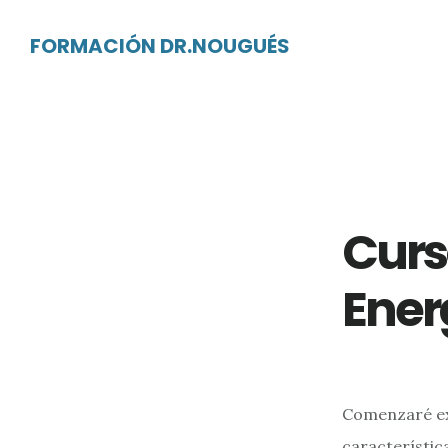
Ir
Ir
FORMACIÓN DR.NOUGUÉS
al
al
contenido
pie
principal
de
página
Curs
Ener
Comenzaré ex
característic