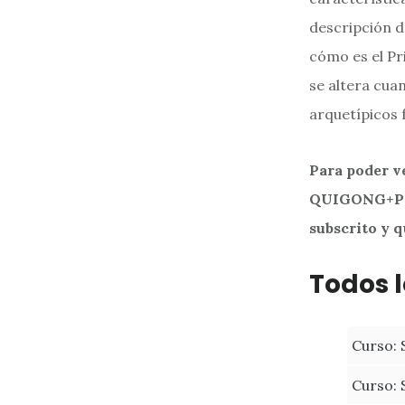
descripción 
cómo es el Pr
se altera cua
arquetípicos f
Para poder v
QUIGONG+PR
subscrito y 
Todos l
Curso: 
Curso: 