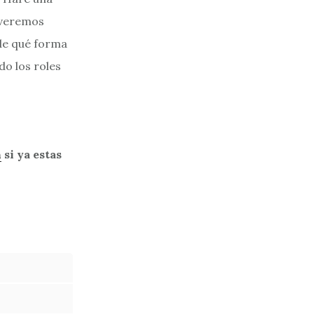
 veremos
 de qué forma
do los roles
n
si ya estas