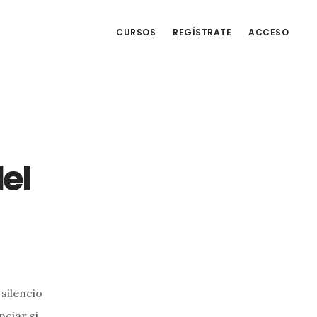
CURSOS
REGÍSTRATE
ACCESO
del
silencio
nciar si