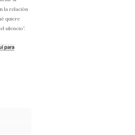
n la relación
ué quiere
l silencio”.
uí para