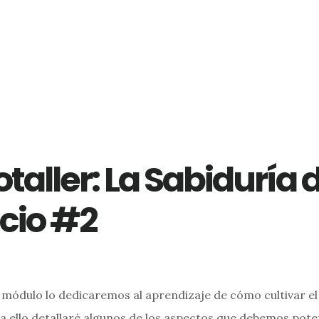
taller: La Sabiduría 
ncio #2
módulo lo dedicaremos al aprendizaje de cómo cultivar el 
ara ello detallaré algunos de los aspectos que debemos pote