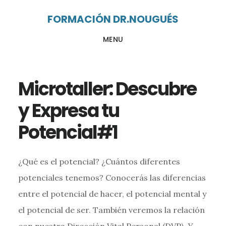
Ir
Ir
FORMACIÓN DR.NOUGUÉS
al
al
MENU
contenido
pie
principal
de
página
Microtaller: Descubre
y Expresa tu
Potencial#1
¿Qué es el potencial? ¿Cuántos diferentes
potenciales tenemos? Conocerás las diferencias
entre el potencial de hacer, el potencial mental y
el potencial de ser. También veremos la relación
con nuestra Dirección Vital Personal (DVP). Y