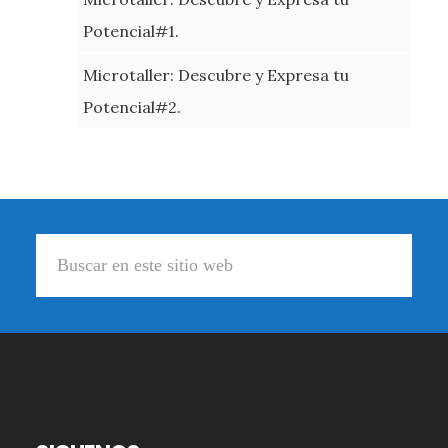
Potencial#1.
Microtaller: Descubre y Expresa tu
Potencial#2.
Footer
Buscar
en
este
sitio
web