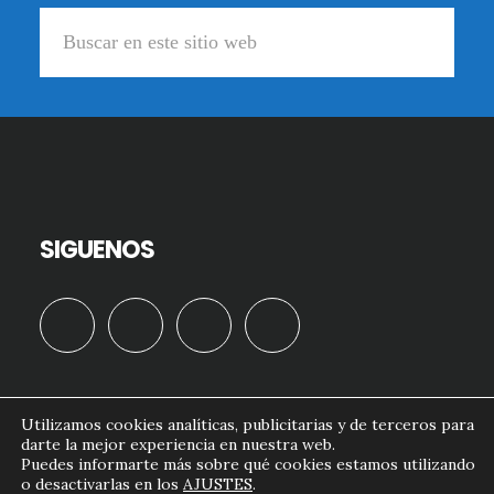
Buscar
en
este
sitio
web
SIGUENOS
Utilizamos cookies analíticas, publicitarias y de terceros para
darte la mejor experiencia en nuestra web.
formacion.doctornougues.com© 2026
Puedes informarte más sobre qué cookies estamos utilizando
o desactivarlas en los
AJUSTES
.