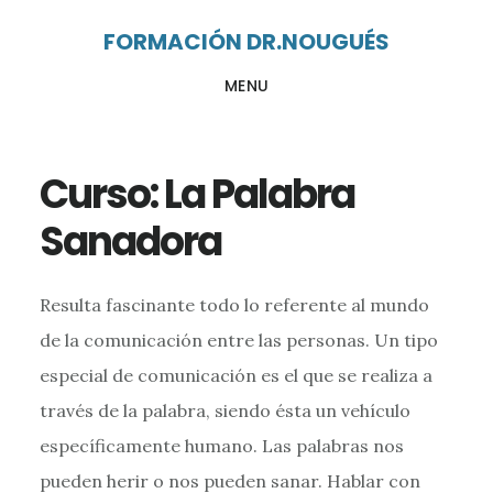
Ir
Ir
FORMACIÓN DR.NOUGUÉS
al
al
MENU
contenido
pie
principal
de
página
Curso: La Palabra
Sanadora
Resulta fascinante todo lo referente al mundo
de la comunicación entre las personas. Un tipo
especial de comunicación es el que se realiza a
través de la palabra, siendo ésta un vehículo
específicamente humano. Las palabras nos
pueden herir o nos pueden sanar. Hablar con