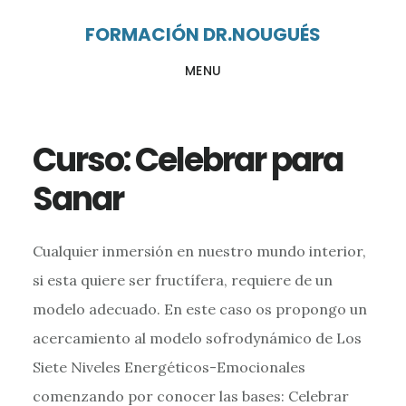
Ir
Ir
FORMACIÓN DR.NOUGUÉS
al
al
MENU
contenido
pie
principal
de
página
Curso: Celebrar para
Sanar
Cualquier inmersión en nuestro mundo interior,
si esta quiere ser fructífera, requiere de un
modelo adecuado. En este caso os propongo un
acercamiento al modelo sofrodynámico de Los
Siete Niveles Energéticos-Emocionales
comenzando por conocer las bases: Celebrar