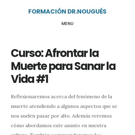
Ir
Ir
FORMACIÓN DR.NOUGUÉS
al
al
MENU
contenido
pie
principal
de
página
Curso: Afrontar la
Muerte para Sanar la
Vida #1
Reflexionaremos acerca del fenómeno de la
muerte atendiendo a algunos aspectos que se
nos suelen pasar por alto. Además veremos
cómo abordamos este asunto en nuestra
cultura. También comprenderemos los