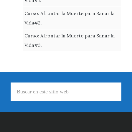
Vida#1.
Curso: Afrontar la Muerte para Sanar la
Vida#2.
Curso: Afrontar la Muerte para Sanar la
Vida#3.
Footer
Buscar
en
este
sitio
web