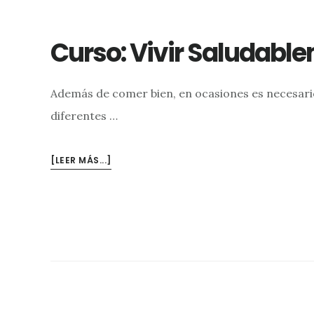
Curso: Vivir Saludabl
Además de comer bien, en ocasiones es necesari
diferentes …
ACERCA
[LEER MÁS...]
DECURSO:
VIVIR
SALUDABLEMENTE
#4