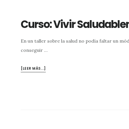
Curso: Vivir Saludabl
En un taller sobre la salud no podía faltar un m
conseguir …
ACERCA
[LEER MÁS...]
DECURSO:
VIVIR
SALUDABLEMENTE
#5