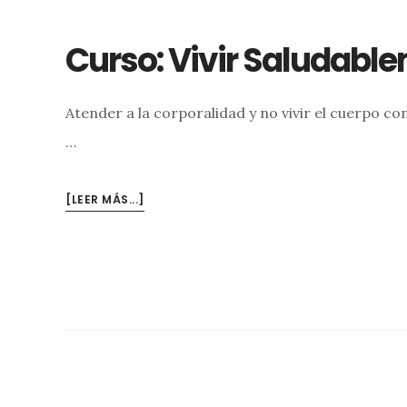
Curso: Vivir Saludabl
Atender a la corporalidad y no vivir el cuerpo co
…
ACERCA
[LEER MÁS...]
DECURSO:
VIVIR
SALUDABLEMENTE
#3