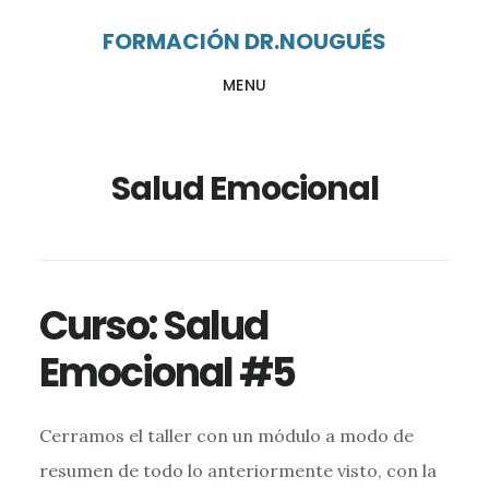
Ir
Ir
FORMACIÓN DR.NOUGUÉS
al
al
MENU
contenido
pie
principal
de
página
Salud Emocional
Curso: Salud
Emocional #5
Cerramos el taller con un módulo a modo de
resumen de todo lo anteriormente visto, con la