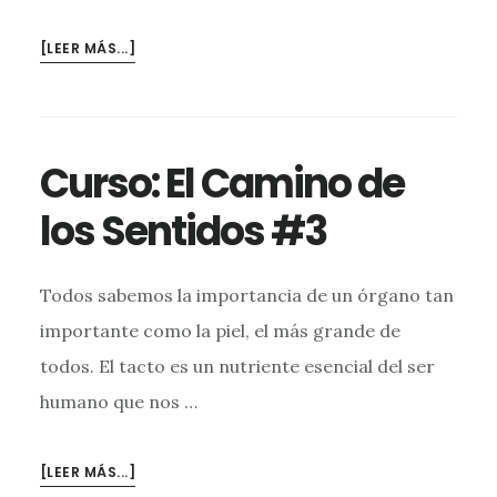
ACERCA
[LEER MÁS...]
DECURSO:
EL
CAMINO
DE
Curso: El Camino de
LOS
SENTIDOS
los Sentidos #3
#4
Todos sabemos la importancia de un órgano tan
importante como la piel, el más grande de
todos. El tacto es un nutriente esencial del ser
humano que nos …
ACERCA
[LEER MÁS...]