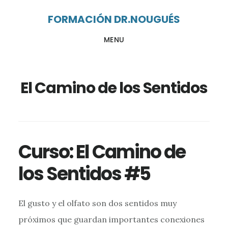
Ir
Ir
FORMACIÓN DR.NOUGUÉS
al
al
MENU
contenido
pie
principal
de
página
El Camino de los Sentidos
Curso: El Camino de
los Sentidos #5
El gusto y el olfato son dos sentidos muy
próximos que guardan importantes conexiones