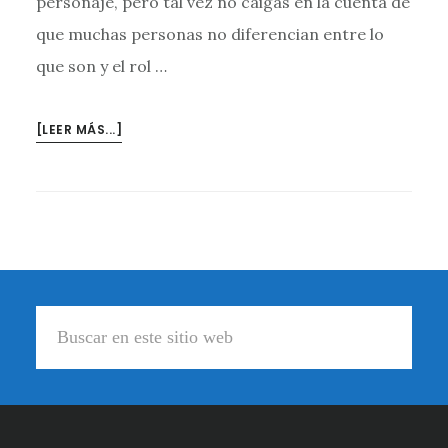
personaje, pero tal vez no caigas en la cuenta de
que muchas personas no diferencian entre lo
que son y el rol …
ACERCA
[LEER MÁS...]
DEMICROTALLER:
DECIR
ADIOS
AL
VICTIMISMO
#1
Footer
Buscar
en
este
sitio