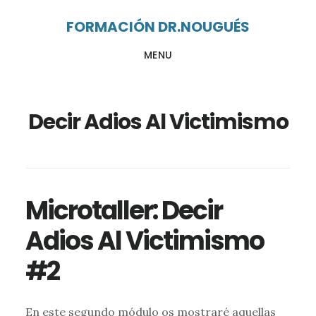
Ir
Ir
FORMACIÓN DR.NOUGUÉS
al
al
MENU
contenido
pie
principal
de
página
Decir Adios Al Victimismo
Microtaller: Decir
Adios Al Victimismo
#2
En este segundo módulo os mostraré aquellas