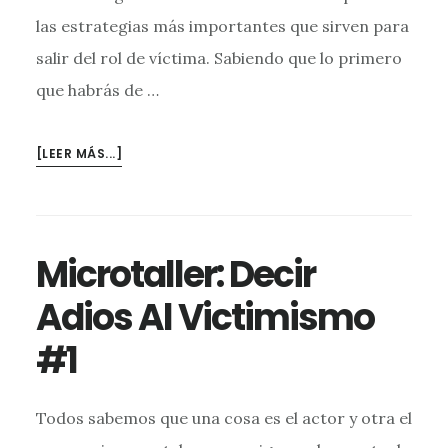
las estrategias más importantes que sirven para
salir del rol de víctima. Sabiendo que lo primero
que habrás de …
ACERCA
[LEER MÁS...]
DEMICROTALLER:
DECIR
ADIOS
AL
Microtaller: Decir
VICTIMISMO
#2
Adios Al Victimismo
#1
Todos sabemos que una cosa es el actor y otra el